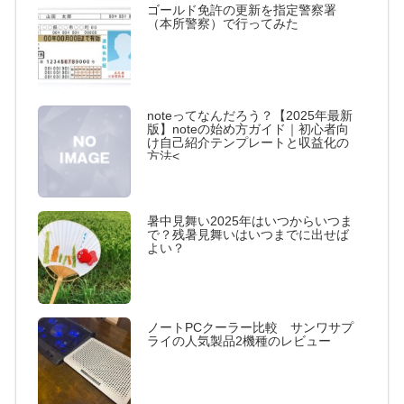
ゴールド免許の更新を指定警察署
（本所警察）で行ってみた
noteってなんだろう？【2025年最新
版】noteの始め方ガイド｜初心者向
け自己紹介テンプレートと収益化の
方法<
暑中見舞い2025年はいつからいつま
で？残暑見舞いはいつまでに出せば
よい？
ノートPCクーラー比較 サンワサプ
ライの人気製品2機種のレビュー